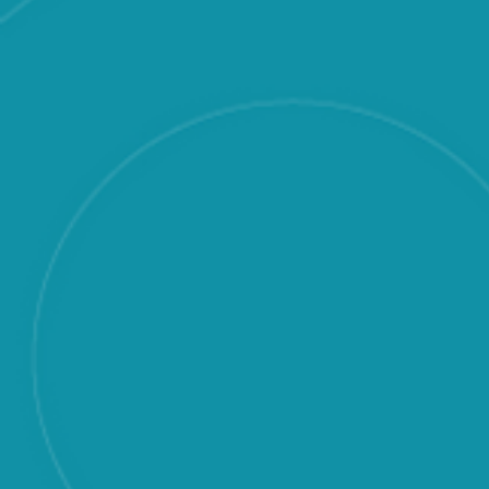
Décu
En 
Lud