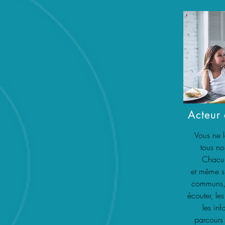
Nos Conseils
lpabilisées
Nos Conseils
confiance
Acteur 
Vous ne l
tous no
Chacun
Vidéos
et même s’
iques
communs,
écouter, l
les inf
parcours