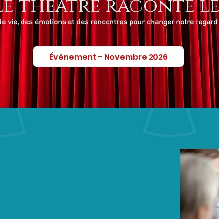
e théâtre raconte le
de vie, des émotions et des rencontres pour changer notre regard 
Événement - Novembre 2026
e programme
Calendrier
rapeutique