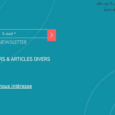
afin qu’il
leurs d
>
NEWSLETTER
S & ARTICLES DIVERS
COULISS
La série se t
nous intéresse
Toulouse. Les
Olivier Mira
principal, sa
héros Max, di