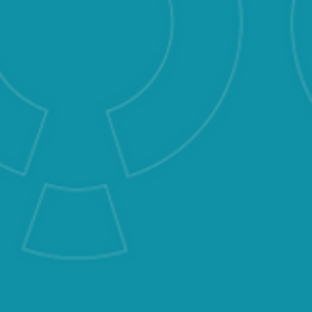
n sûr dont le profil de
e trompe pas. Max raconte ses
 travers d'une série qui se
dagogique et ludique. Anne-
i est à l'initiative de ce
é de Christine Rouby,
ues et toute l'équipe de
ble qui s'est investie sur les
 abordés : permis de conduire,
sesse, activité physique,
 thérapie...
réalisée par la société de production
ELADON Film
à Toulouse - Réalisateur
ey - Comédienne Marion
Trintignant