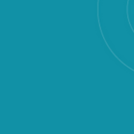
un acteur bie
diabétique n
péripéties au
veut très pé
QUESTIONS
Marie Salandin
FRÉQUENTES
projet au côt
endocrinolog
Diabète Ensem
divers sujets
obésité, gros
nutrition, art
Série conçue et 
audiovisuelle
H
Jean-Michel Fr
LE DE FAIRE DU SPORT