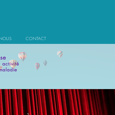
 NOUS
CONTACT
use
activité
 maladie