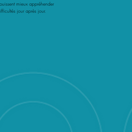
s puissent mieux appréhender
ifficultés jour après jour.
E DU TOURNAGE MAX
ourne au cœur de la ville de
 films présentent l'acteur
glia comme le personnage
 mission est d'interpréter notre
abétique. Il a fallu
chercher