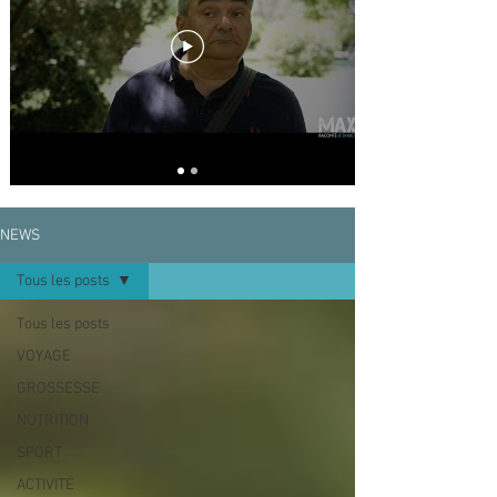
compliquées. Pour l'aider à changer son 
mode de vie, les conseils d'une spécialiste 
et de petites animations sont là pour avancer 
pas à pas dans une vie meilleure et bien 
plus confortable.
NEWS
Tous les posts
Tous les posts
VOYAGE
GROSSESSE
NUTRITION
SPORT
ACTIVITÉ