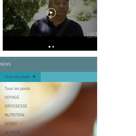
compliquées. Pour l'aider à changer son 
mode de vie, les conseils d'une spécialiste 
et de petites animations sont là pour avancer 
pas à pas dans une vie meilleure et bien 
plus confortable.
NEWS
Tous les posts
Tous les posts
VOYAGE
GROSSESSE
NUTRITION
SPORT
ACTIVITÉ