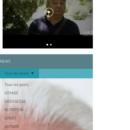
compliquées. Pour l'aider à changer son 
mode de vie, les conseils d'une spécialiste 
et de petites animations sont là pour avancer 
pas à pas dans une vie meilleure et bien 
plus confortable.
NEWS
Tous les posts
Tous les posts
VOYAGE
GROSSESSE
NUTRITION
SPORT
ACTIVITÉ