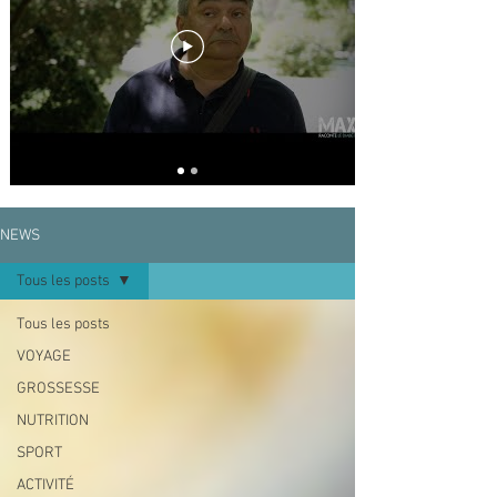
compliquées. Pour l'aider à changer son 
mode de vie, les conseils d'une spécialiste 
et de petites animations sont là pour avancer 
pas à pas dans une vie meilleure et bien 
plus confortable.
NEWS
Tous les posts
Tous les posts
VOYAGE
GROSSESSE
NUTRITION
SPORT
ACTIVITÉ