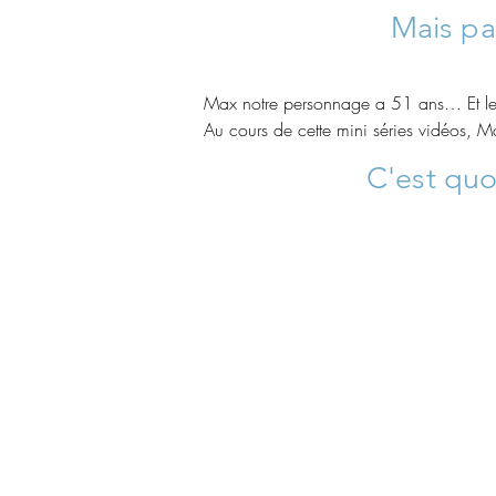
Mais pas
Max notre personnage a 51 ans… Et le mo
Au cours de cette mini séries vidéos, 
confronté à la vie de tous les jours, da
C'est
quo
les conseils d'une spécialiste et de pet