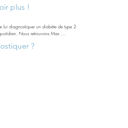
oir plus !
 lui diagnostiquer un diabète de type 2 
quotidien. Nous retrouvons Max 
Pour l'aider à changer son mode de vie, 
ostiquer
?
 et bien plus confortable.