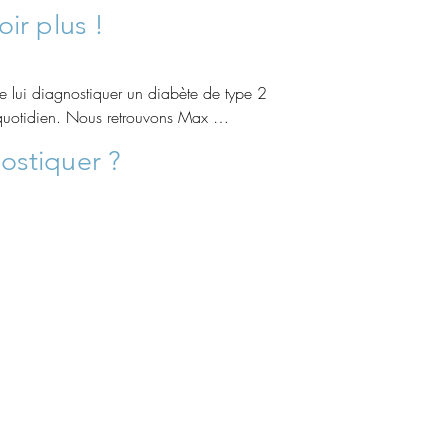
oir plus !
 lui diagnostiquer un diabète de type 2 
quotidien. Nous retrouvons Max 
Pour l'aider à changer son mode de vie, 
ostiquer
?
 et bien plus confortable.