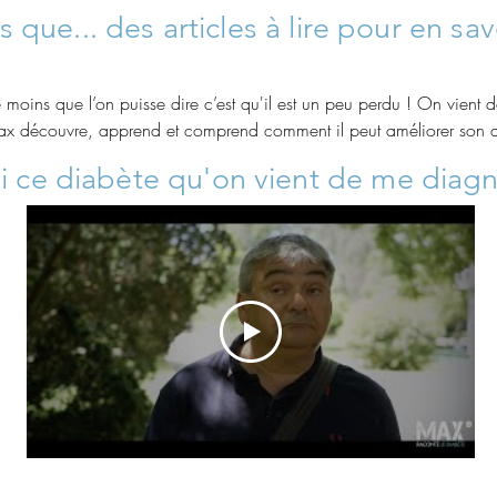
 que... des articles à lire pour en sav
ins que l’on puisse dire c’est qu'il est un peu perdu ! On vient de
Max découvre, apprend et comprend comment il peut améliorer son 
ns des situations parfois drôles, et aussi parfois bien compliquées. 
i
ce diabète qu'on vient de me
diagn
ites animations sont là pour avancer pas à pas dans une vie meilleure