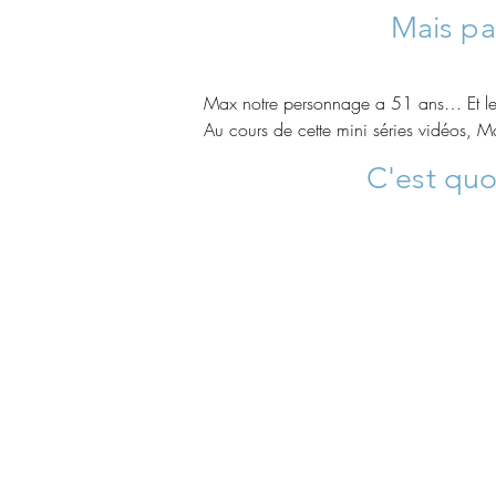
Mais pas
Max notre personnage a 51 ans… Et le mo
Au cours de cette mini séries vidéos, 
confronté à la vie de tous les jours, da
C'est
quo
les conseils d'une spécialiste et de pet