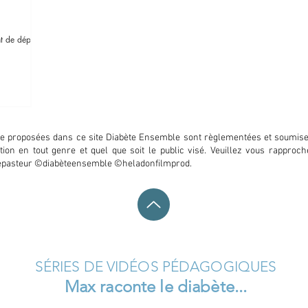
nt de départ
que proposées dans ce site Diabète Ensemble sont règlementées et soumises
oitation en tout genre et quel que soit le public visé. Veuillez vous rappr
quepasteur ©diabèteensemble ©heladonfilmprod.
SÉRIES DE VIDÉOS PÉDAGOGIQUES
Max raconte le diabète...