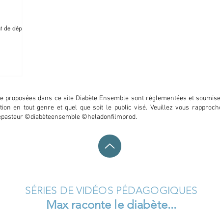
nt de départ
que proposées dans ce site Diabète Ensemble sont règlementées et soumises
oitation en tout genre et quel que soit le public visé. Veuillez vous rappr
quepasteur ©diabèteensemble ©heladonfilmprod.
SÉRIES DE VIDÉOS PÉDAGOGIQUES
Max raconte le diabète...