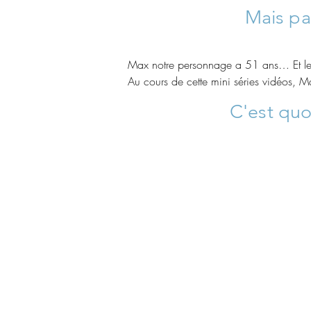
Mais pas
Max notre personnage a 51 ans… Et le mo
Au cours de cette mini séries vidéos, 
confronté à la vie de tous les jours, da
C'est
quo
les conseils d'une spécialiste et de pet