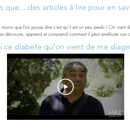
 que... des articles à lire pour en sav
ins que l’on puisse dire c’est qu'il est un peu perdu ! On vient de
Max découvre, apprend et comprend comment il peut améliorer son 
ns des situations parfois drôles, et aussi parfois bien compliquées. 
i
ce diabète qu'on vient de me
diagn
ites animations sont là pour avancer pas à pas dans une vie meilleure