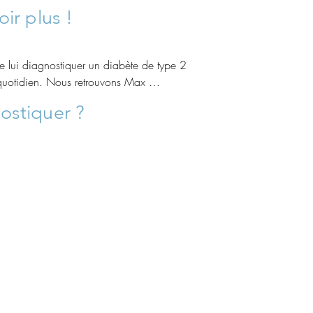
oir plus !
 lui diagnostiquer un diabète de type 2 
quotidien. Nous retrouvons Max 
Pour l'aider à changer son mode de vie, 
ostiquer
?
 et bien plus confortable.