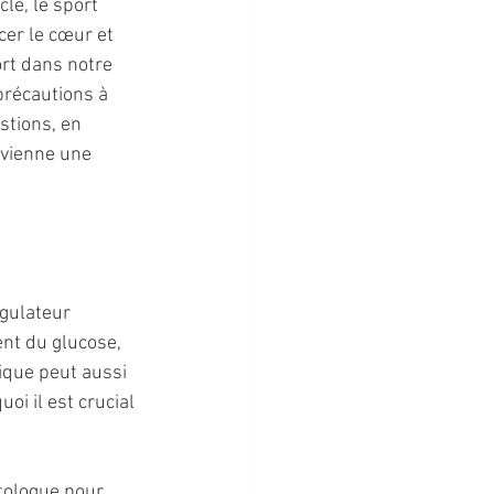
le, le sport 
cer le cœur et 
rt dans notre 
précautions à 
stions, en 
evienne une 
gulateur 
nt du glucose, 
ique peut aussi 
i il est crucial 
tologue pour 