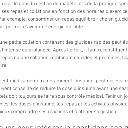
rôle clé dans la gestion du diabète lors de la pratique sporti
 ses repas et collations en fonction des horaires d’exercic
 Par exemple, consommer un repas équilibré riche en gluci
ort permet d’avoir une énergie durable.
, une petite collation contenant des glucides rapides peut êt
st intense ou prolongée. Après l’effort, il faut reconstituer 
repas ou une collation combinant glucides et protéines, fav
ire.
tement médicamenteux, notamment l’insuline, peut nécessite
uvent conseillé de réduire la dose d’insuline avant une séa
ela doit toujours se faire sous contrôle médical. Tenir un j
mies, les doses d’insuline, les repas et les activités physiq
eux comprendre ses réactions et à affiner sa gestion.