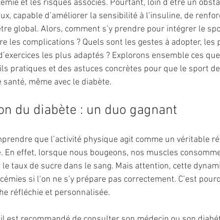
cémie et les risques associés. Pourtant, loin d’être un obstac
ux, capable d’améliorer la sensibilité à l’insuline, de renfor
être global. Alors, comment s’y prendre pour intégrer le spo
e les complications ? Quels sont les gestes à adopter, les 
 d’exercices les plus adaptés ? Explorons ensemble ces que
ls pratiques et des astuces concrètes pour que le sport d
de santé, même avec le diabète.
ion du diabète : un duo gagnant
omprendre que l’activité physique agit comme un véritable ré
ie. En effet, lorsque nous bougeons, nos muscles consomme
r le taux de sucre dans le sang. Mais attention, cette dynam
émies si l’on ne s’y prépare pas correctement. C’est pourquo
e réfléchie et personnalisée.
il est recommandé de consulter son médecin ou son diabé