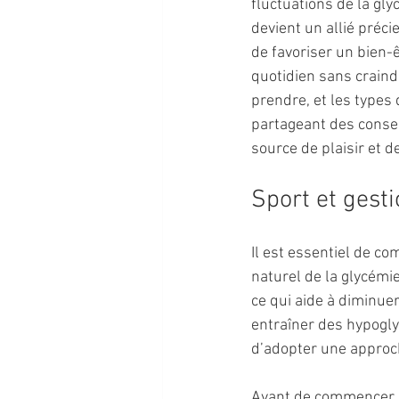
fluctuations de la gly
devient un allié précie
de favoriser un bien-
quotidien sans craindr
prendre, et les types
partageant des consei
source de plaisir et 
Sport et gest
Il est essentiel de c
naturel de la glycém
ce qui aide à diminue
entraîner des hypoglyc
d’adopter une approch
Avant de commencer, 