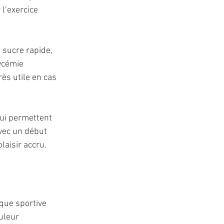
 l’exercice 
 sucre rapide, 
ycémie 
rès utile en cas 
qui permettent 
vec un début 
laisir accru.
que sportive 
uleur 