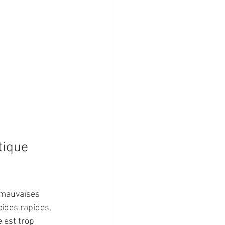
tique 
 mauvaises 
cides rapides, 
 est trop 