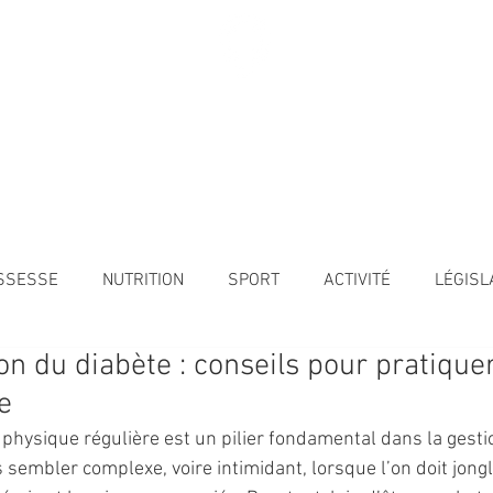
Diabète Ensemble
ACTIONS
FORMATIONS
À PROPOS DE
SSESSE
NUTRITION
SPORT
ACTIVITÉ
LÉGISL
on du diabète : conseils pour pratiquer
e
 physique régulière est un pilier fondamental dans la gesti
 sembler complexe, voire intimidant, lorsque l’on doit jongl