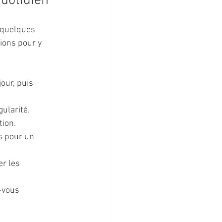
quotidien
 quelques 
ions pour y 
our, puis 
gularité.
tion.
s pour un 
er les 
-vous 