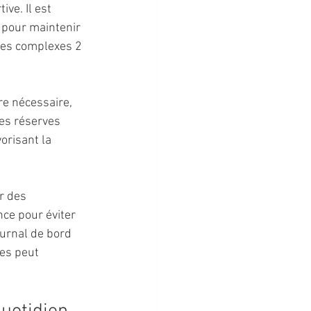
ve. Il est 
e pour maintenir 
des complexes 2 
re nécessaire, 
les réserves 
orisant la 
r des 
nce pour éviter 
ournal de bord 
ues peut 