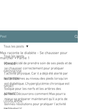
Diabète Ensemble
Post
Tous les posts
Max raconte le diabète - Se chausser pour
Tous les posts
marcher • Partie 1
Max a décidé de prendre soin de ses pieds et de 
VOYAGE
se chausser correctement pour pratiquer 
GROSSESSE
l'activité physique. Car il a déjà été alerté par 
les problèmes au niveau des pieds lorsqu'on 
NUTRITION
est diabétique. L’hyperglycémie chronique est 
SPORT
toxique pour les nerfs et les artères des 
ACTIVITÉ
jambes. Découvrons comment Max pourra 
mieux se préparer maintenant qu'il a pris de 
LÉGISLATION
bonnes résolutions pour pratiquer l'activité 