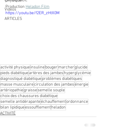
ENTOURAGE
physique.
Production 
Heladon Film
Vidéos
https://youtu.be/f2ER_zHtX0M
ARTICLES
activité physique
insuline
bouger
marcher
glucide
pieds diabétique
artères des jambes
hyperglycémie
diagnostiqué diabétique
problèmes diabétiques
masse musculaire
circulation des jambes
énergie
artériopathie
graisse
semelle souple
choix des chaussures diabétique
semelle antidérapante
échauffement
ordonnance
bilan lipidique
essoufflement
heladon
ACTIVITÉ