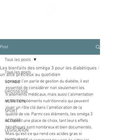
Diabète Ensemble
Post
Tous les posts
Les bienfaits des oméga 3 pour les diabétiques :
Tous les posts
un allié précieux au quotidien
Lorsque l’on parle de gestion du diabète, il est 
VOYAGE
essentiel de considérer non seulement les 
GROSSESSE
traitements médicaux, mais aussi l’alimentation 
et les compléments nutritionnels qui peuvent 
NUTRITION
jouer un rôle clé dans l’amélioration de la 
SPORT
qualité de vie. Parmi ces éléments, les oméga 3 
ACTIVITÉ
occupent une place de choix, tant leurs effets 
bénéfiques sont nombreux et bien documentés. 
LÉGISLATION
Mais qu’est-ce qui rend ces acides gras si 