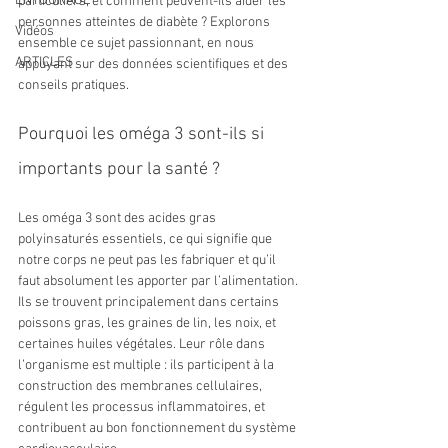
ENTOURAGE
particuliers, et comment peuvent-ils aider les 
personnes atteintes de diabète ? Explorons 
Vidéos
ensemble ce sujet passionnant, en nous 
ARTICLES
appuyant sur des données scientifiques et des 
conseils pratiques.
Pourquoi les oméga 3 sont-ils si 
importants pour la santé ?
Les oméga 3 sont des acides gras 
polyinsaturés essentiels, ce qui signifie que 
notre corps ne peut pas les fabriquer et qu’il 
faut absolument les apporter par l’alimentation. 
Ils se trouvent principalement dans certains 
poissons gras, les graines de lin, les noix, et 
certaines huiles végétales. Leur rôle dans 
l’organisme est multiple : ils participent à la 
construction des membranes cellulaires, 
régulent les processus inflammatoires, et 
contribuent au bon fonctionnement du système 