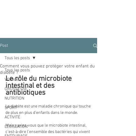
Diabète Ensemble
Post
Tous les posts
Comment vous pouvez protéger votre enfant du
Tous les posts
diabète ?
Le rôle du microbiote 
VOYAGE
intestinal et des 
GROSSESSE
antibiotiques
NUTRITION
Le diabète est une maladie chronique qui touche 
SPORT
de plus en plus d’enfants dans le monde. 
ACTIVITÉ
Mais saviez-vous que le microbiote intestinal, 
LÉGISLATION
c’est-à-dire l’ensemble des bactéries qui vivent 