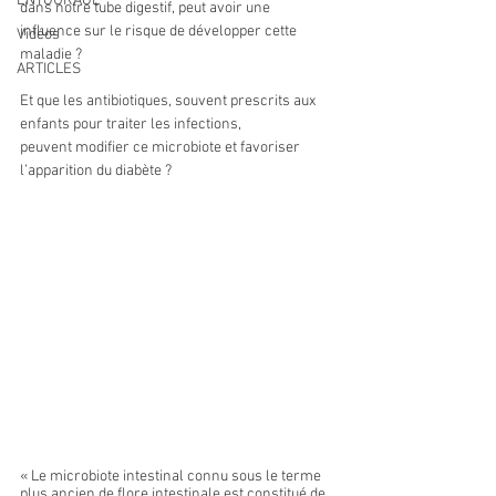
ENTOURAGE
dans notre tube digestif, peut avoir une 
influence sur le risque de développer cette 
Vidéos
maladie ? 
ARTICLES
Et que les antibiotiques, souvent prescrits aux 
enfants pour traiter les infections, 
peuvent modifier ce microbiote et favoriser 
l’apparition du diabète ? 
« Le microbiote intestinal connu sous le terme 
plus ancien de flore intestinale est constitué de 