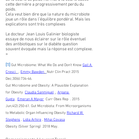
cette dernière a progressivement perdu du 
poids.
Cela veut bien dire que la nature du microbiote 
joue un rôle dans l’équilibre pondéral. Mais les 
explications sont très complexes
Le docteur Jean Louis Galinier biologiste 
essaye de nous éclairer sur le rôle éventuel 
des antibiotiques sur le diabète question 
souvent évoquée mais la réponse est complexe. 
»
[1]
Gut Microbiome: What We Do and Don't Know 
Gail A 
Cresci
, 
Emmy Bawden
Nutr Clin Pract 2015 
Dec;30(6):734-46.
Gut Microbiome and Obesity: A Plausible Explanation 
for Obesity  
Claudia Sanmiguel
, 
Arpana 
Gupta
 , 
Emeran A Mayer
  Curr Obes Rep  . 2015 
Jun;4(2):250-61. Gut Microbiota: From Microorganisms 
to Metabolic Organ Influencing Obesity 
Richard W 
Stephens
 , 
Lidia Arhire
 , 
Mihai Covasa
Obesity (Silver Spring)  2018 May.