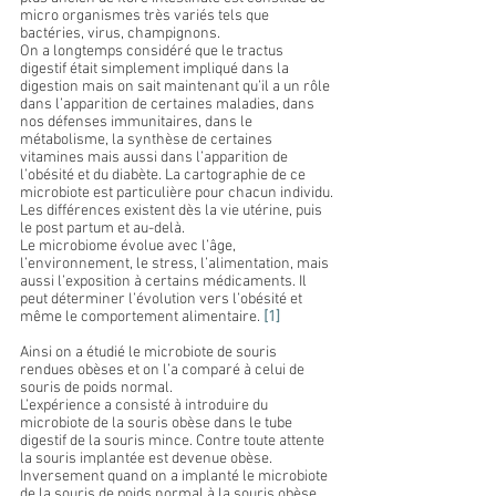
micro organismes très variés tels que 
bactéries, virus, champignons.
On a longtemps considéré que le tractus 
digestif était simplement impliqué dans la 
digestion mais on sait maintenant qu’il a un rôle 
dans l’apparition de certaines maladies, dans 
nos défenses immunitaires, dans le 
métabolisme, la synthèse de certaines 
vitamines mais aussi dans l’apparition de 
l’obésité et du diabète. La cartographie de ce 
microbiote est particulière pour chacun individu.
Les différences existent dès la vie utérine, puis 
le post partum et au-delà.
Le microbiome évolue avec l’âge, 
l’environnement, le stress, l’alimentation, mais 
aussi l’exposition à certains médicaments. Il 
peut déterminer l’évolution vers l’obésité et 
même le comportement alimentaire. 
[1]
Ainsi on a étudié le microbiote de souris 
rendues obèses et on l’a comparé à celui de 
souris de poids normal.
L’expérience a consisté à introduire du 
microbiote de la souris obèse dans le tube 
digestif de la souris mince. Contre toute attente 
la souris implantée est devenue obèse.
Inversement quand on a implanté le microbiote 
de la souris de poids normal à la souris obèse 