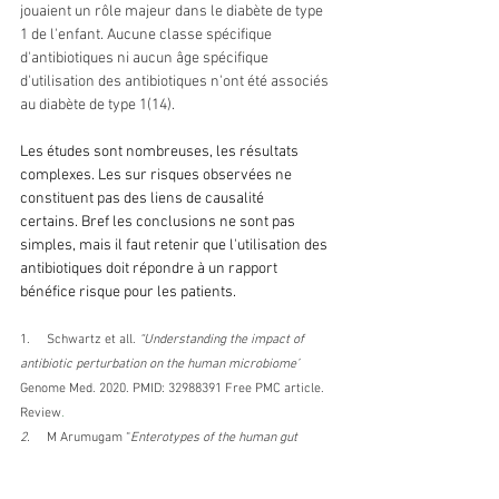
jouaient un rôle majeur dans le diabète de type 
1 de l'enfant. Aucune classe spécifique 
d'antibiotiques ni aucun âge spécifique 
d'utilisation des antibiotiques n'ont été associés 
au diabète de type 1(14).
Les études sont nombreuses, les résultats 
complexes. Les sur risques observées ne 
constituent pas des liens de causalité 
certains. Bref les conclusions ne sont pas 
simples, mais il faut retenir que l'utilisation des 
antibiotiques doit répondre à un rapport 
bénéfice risque pour les patients.
1.     Schwartz et all.
 “Understanding the impact of 
antibiotic perturbation on the human microbiome”
Genome Med. 2020. PMID: 32988391 Free PMC article. 
Review
.
2.     
M Arumugam “
Enterotypes of the human gut 
microbiome
” Nature. 2011 May 12; 473(7346):
3.     
D Compare et all 
“The Gut Bacteria-Driven Obesity 